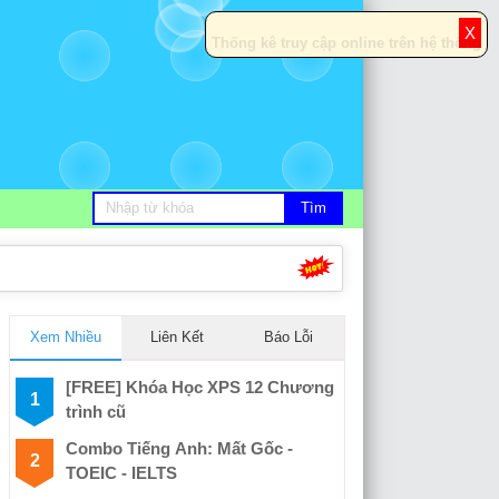
X
Thống kê truy cập online trên hệ thống
Xem Nhiều
Liên Kết
Báo Lỗi
[FREE] Khóa Học XPS 12 Chương
trình cũ
Combo Tiếng Anh: Mất Gốc -
TOEIC - IELTS