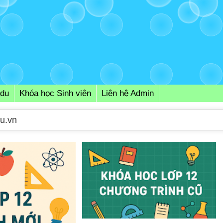
Edu
Khóa học Sinh viên
Liên hệ Admin
ại OnThi12.net
du.vn
duedu.com