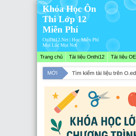
Khóa Học Ôn
Thi Lớp 12
Miễn Phí
OnThi12.Net | Học Miễn Phí
Mọi Lúc Mọi Nơi
Trang chủ
Tài liệu Onthi12
Tài liệu O
Tìm kiếm tài liệu Ôn Thi t
MỚI
Tìm kiếm tài liệu trên O.e
Khóa học mới nhất trên i