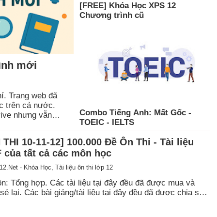
[FREE] Khóa Học XPS 12
Chương trình cũ
ình mới
í. Trang web đã
c trên cả nước.
Combo Tiếng Anh: Mất Gốc -
rive nhưng vẫn
TOEIC - IELTS
với đố…
I 10-11-12] 100.000 Đề Ôn Thi - Tài liệu
 của tất cả các môn học
2.Net - Khóa Học, Tài liệu ôn thi lớp 12
n: Tổng hợp. Các tài liệu tại đây đều đã được mua và
 sẻ lại. Các bài giảng/tài liệu tại đây đều đã được chia sẻ
rước đó và được tổng hợp lại tại Hoc0dong.Một số tài liệu
hể xảy ra lỗ…