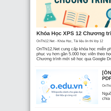
Khóa Học XPS 12 Chương tr
OnThi12.Net - Khóa Học, Tài liệu ôn thi lớp 12
OnThi12.Net cung cấp khóa học miễn ph
phục vụ hơn gần 5.000 học viên theo họ
Chương trình mới sẽ học qua Google D
được giữ nguyên mức giá cũ phù hợp 
[ÔN TH
PDF
OnThi1
Nguồ
chia
từ t
có t